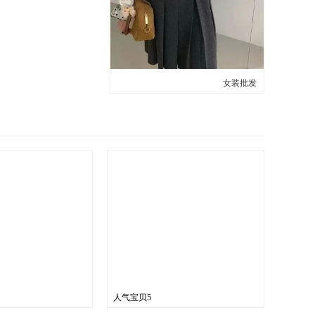
女装批发
人气宝贝5