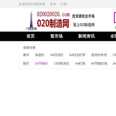
欢迎来到020制造网
登录
注册
首页
逛市场
新闻资讯
全
全部分类
套件
应急灯
led日光灯
led日光灯管
投光灯外壳
L
彩灯
led节能灯
LED投光灯
led灯泡
led节能灯泡
l