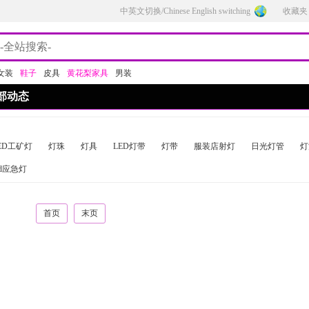
中英文切换/Chinese English switching
收藏夹
女装
鞋子
皮具
黄花梨家具
男装
部动态
ED工矿灯
灯珠
灯具
LED灯带
灯带
服装店射灯
日光灯管
灯
ed应急灯
首页
末页