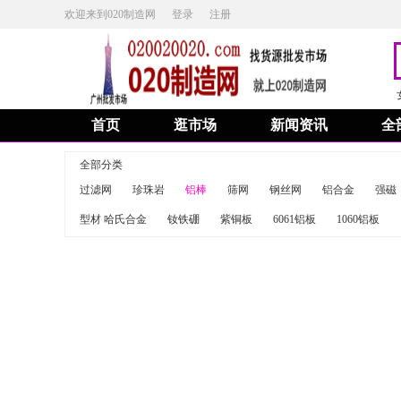
欢迎来到020制造网
登录
注册
首页
逛市场
新闻资讯
全
全部分类
过滤网
珍珠岩
铝棒
筛网
钢丝网
铝合金
强磁
型材 哈氏合金
钕铁硼
紫铜板
6061铝板
1060铝板