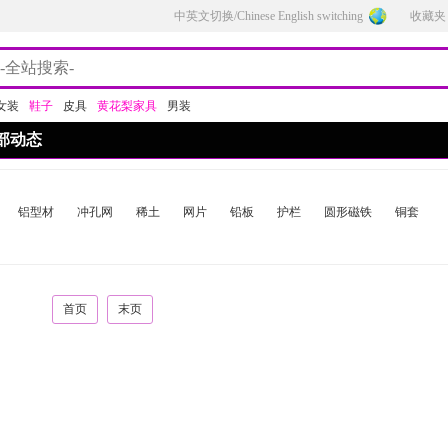
中英文切换/Chinese English switching
收藏夹
女装
鞋子
皮具
黄花梨家具
男装
部动态
铝型材
冲孔网
稀土
网片
铅板
护栏
圆形磁铁
铜套
首页
末页