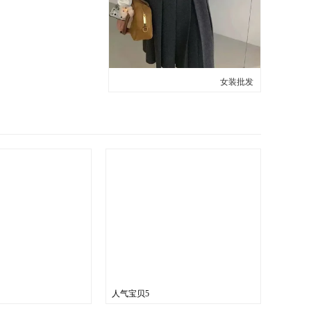
女装批发
人气宝贝5