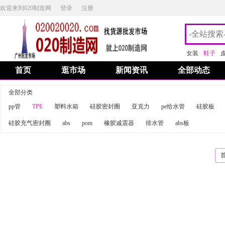
欢迎来到020制造网
登录
注册
女装
鞋子
首页
逛市场
新闻资讯
全部动态
全部分类
pp管
TPE
塑料水箱
硅胶密封圈
亚克力
pe给水管
硅胶板
硅胶充气密封圈
abs
pom
橡胶减震器
排水管
abs板