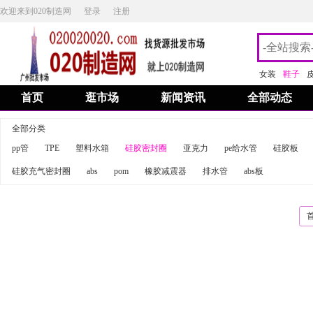
欢迎来到020制造网
登录
注册
女装
鞋子
首页
逛市场
新闻资讯
全部动态
全部分类
pp管
TPE
塑料水箱
硅胶密封圈
亚克力
pe给水管
硅胶板
硅胶充气密封圈
abs
pom
橡胶减震器
排水管
abs板