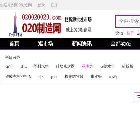
欢迎来到020制造网
登录
注册
女装
鞋子
首页
逛市场
新闻资讯
全部动态
全部分类
pp管
TPE
塑料水箱
硅胶密封圈
亚克力
pe给水管
硅胶板
硅胶充气密封圈
abs
pom
橡胶减震器
排水管
abs板