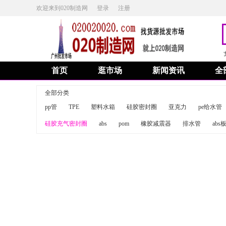
欢迎来到020制造网
登录
注册
首页
逛市场
新闻资讯
全
全部分类
pp管
TPE
塑料水箱
硅胶密封圈
亚克力
pe给水管
硅胶充气密封圈
abs
pom
橡胶减震器
排水管
abs