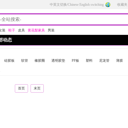
中英文切换/Chinese English switching
收藏夹
女装
鞋子
皮具
黄花梨家具
男装
部动态
硅胶板
软管
橡胶圈
透明胶垫
PP板
塑料
尼龙管
薄膜
板
首页
末页