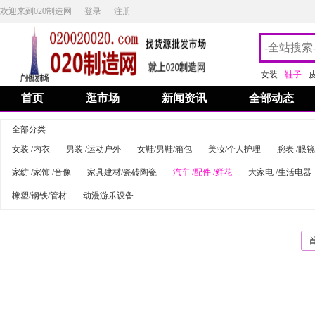
欢迎来到020制造网
登录
注册
女装
鞋子
首页
逛市场
新闻资讯
全部动态
全部分类
女装 /内衣
男装 /运动户外
女鞋/男鞋/箱包
美妆/个人护理
腕表 /眼镜
家纺 /家饰 /音像
家具建材/瓷砖陶瓷
汽车 /配件 /鲜花
大家电 /生活电器
橡塑/钢铁/管材
动漫游乐设备