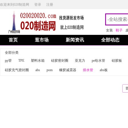
欢迎来到020制造网
登录
注册
女装
鞋子
首页
逛市场
新闻资讯
全部动态
全部分类
pp管
TPE
塑料水箱
硅胶密封圈
亚克力
pe给水管
硅胶板
硅胶充气密封圈
abs
pom
橡胶减震器
排水管
abs板