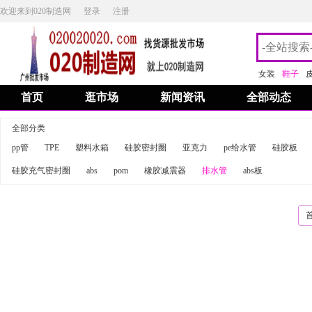
欢迎来到020制造网
登录
注册
女装
鞋子
首页
逛市场
新闻资讯
全部动态
全部分类
pp管
TPE
塑料水箱
硅胶密封圈
亚克力
pe给水管
硅胶板
硅胶充气密封圈
abs
pom
橡胶减震器
排水管
abs板