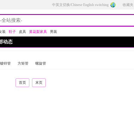
中英文切换/Chinese English switching
收藏夹
女装
鞋子
皮具
黄花梨家具
男装
部动态
镀锌管
方矩管
螺旋管
首页
末页