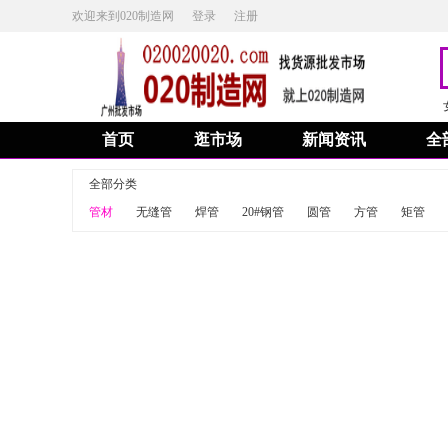
欢迎来到020制造网
登录
注册
首页
逛市场
新闻资讯
全
全部分类
管材
无缝管
焊管
20#钢管
圆管
方管
矩管