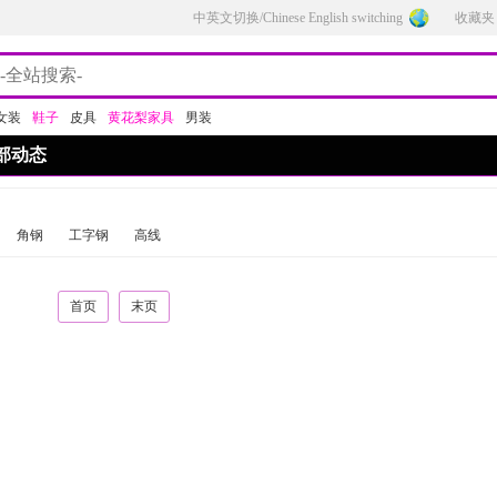
中英文切换/Chinese English switching
收藏夹
女装
鞋子
皮具
黄花梨家具
男装
部动态
角钢
工字钢
高线
首页
末页