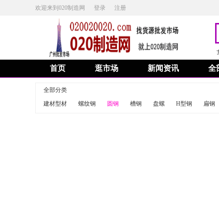
欢迎来到020制造网
登录
注册
首页
逛市场
新闻资讯
全
全部分类
建材型材
螺纹钢
圆钢
槽钢
盘螺
H型钢
扁钢