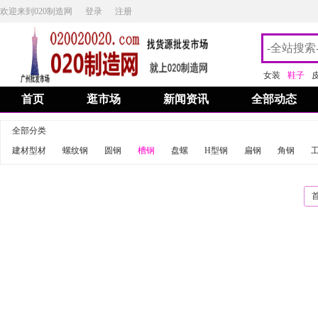
欢迎来到020制造网
登录
注册
女装
鞋子
首页
逛市场
新闻资讯
全部动态
全部分类
建材型材
螺纹钢
圆钢
槽钢
盘螺
H型钢
扁钢
角钢