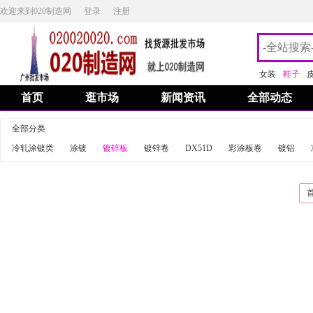
欢迎来到020制造网
登录
注册
女装
鞋子
首页
逛市场
新闻资讯
全部动态
全部分类
冷轧涂镀类
涂镀
镀锌板
镀锌卷
DX51D
彩涂板卷
镀铝