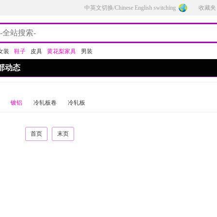
中英文切换/Chinese English switching
收藏夹
女装
鞋子
皮具
黄花梨家具
男装
部动态
镀铝
冷轧板卷
冷轧板
首页
末页