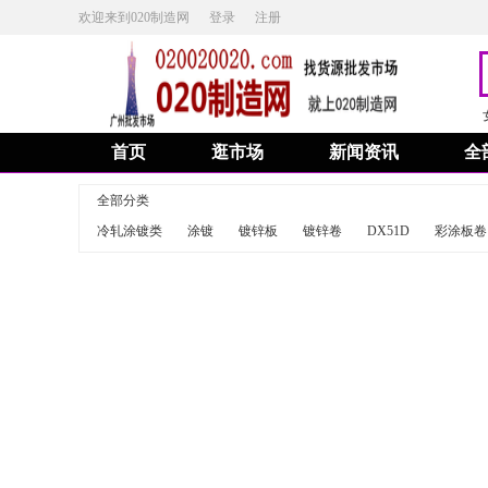
欢迎来到020制造网
登录
注册
首页
逛市场
新闻资讯
全
全部分类
冷轧涂镀类
涂镀
镀锌板
镀锌卷
DX51D
彩涂板卷