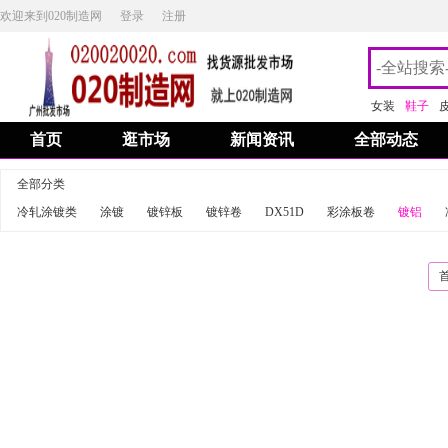
欢迎来到020制造网
登录
注册
女装
鞋子
首页
逛市场
新闻资讯
全部动态
全部分类
冷轧涂镀类
涂镀
镀锌板
镀锌卷
DX51D
彩涂板卷
镀铝