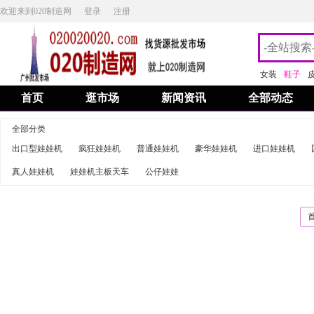
欢迎来到020制造网
登录
注册
女装
鞋子
首页
逛市场
新闻资讯
全部动态
全部分类
出口型娃娃机
疯狂娃娃机
普通娃娃机
豪华娃娃机
进口娃娃机
真人娃娃机
娃娃机主板天车
公仔娃娃