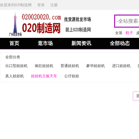
欢迎来到020制造网
登录
注册
女装
鞋子
首页
逛市场
新闻资讯
全部动态
全部分类
出口型娃娃机
疯狂娃娃机
普通娃娃机
豪华娃娃机
进口娃娃机
真人娃娃机
娃娃机主板天车
公仔娃娃