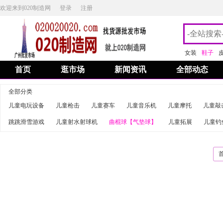
欢迎来到020制造网
登录
注册
女装
鞋子
首页
逛市场
新闻资讯
全部动态
全部分类
儿童电玩设备
儿童枪击
儿童赛车
儿童音乐机
儿童摩托
儿童敲
跳跳滑雪游戏
儿童射水射球机
曲棍球【气垫球】
儿童拓展
儿童钓