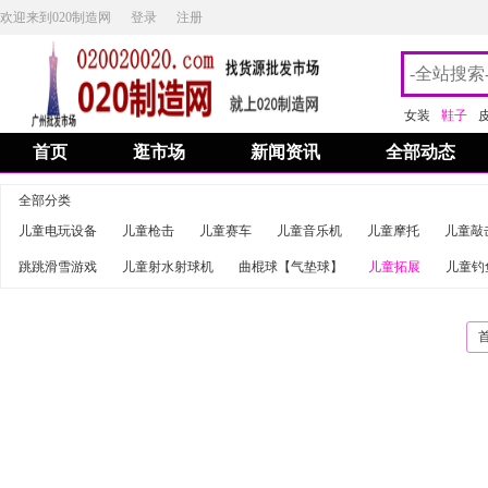
欢迎来到020制造网
登录
注册
女装
鞋子
首页
逛市场
新闻资讯
全部动态
全部分类
儿童电玩设备
儿童枪击
儿童赛车
儿童音乐机
儿童摩托
儿童敲
跳跳滑雪游戏
儿童射水射球机
曲棍球【气垫球】
儿童拓展
儿童钓