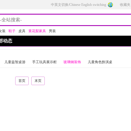
中英文切换/Chinese English switching
收藏夹
女装
鞋子
皮具
黄花梨家具
男装
部动态
儿童益智桌游
手工玩具展示柜
玻璃钢装饰
儿童角色扮演桌
首页
末页