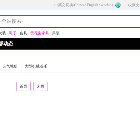
中英文切换/Chinese English switching
收藏夹
女装
鞋子
皮具
黄花梨家具
男装
部动态
充气城堡
大型机械游乐
首页
末页