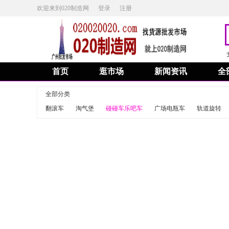
欢迎来到020制造网
登录
注册
首页
逛市场
新闻资讯
全
全部分类
翻滚车
淘气堡
碰碰车乐吧车
广场电瓶车
轨道旋转