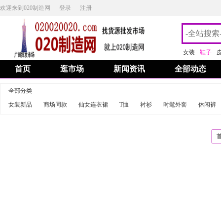
欢迎来到020制造网
登录
注册
女装
鞋子
首页
逛市场
新闻资讯
全部动态
全部分类
女装新品
商场同款
仙女连衣裙
T恤
衬衫
时髦外套
休闲裤