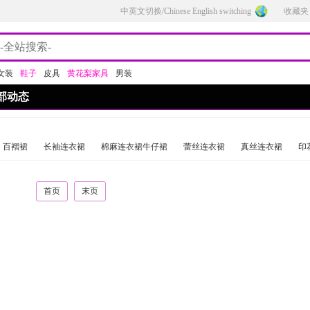
中英文切换/Chinese English switching
收藏夹
女装
鞋子
皮具
黄花梨家具
男装
部动态
百褶裙
长袖连衣裙
棉麻连衣裙牛仔裙
蕾丝连衣裙
真丝连衣裙
印
首页
末页