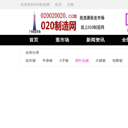
欢迎来到020制造网
登录
注册
首页
逛市场
新闻资讯
全
全部分类
连衣裙
半身裙
A字裙
荷叶边裙
大摆裙
包臀裙