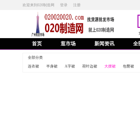
欢迎来到020制造网
登录
注册
首页
逛市场
新闻资讯
全
全部分类
连衣裙
半身裙
A字裙
荷叶边裙
大摆裙
包臀裙