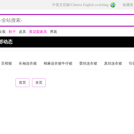
中英文切换/Chinese English switching
收藏夹
女装
鞋子
皮具
黄花梨家具
男装
部动态
百褶裙
长袖连衣裙
棉麻连衣裙牛仔裙
蕾丝连衣裙
真丝连衣裙
印
首页
末页