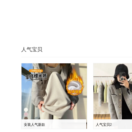
人气宝贝
女装人气新款
人气宝贝2