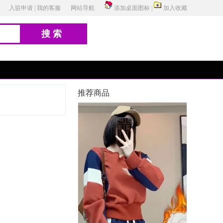
入驻申请
|
我的客服
网站导航
添加桌面图标
|
加入收藏
搜索
推荐商品