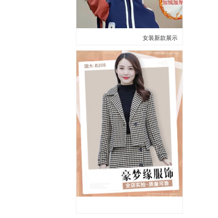
女装新款展示