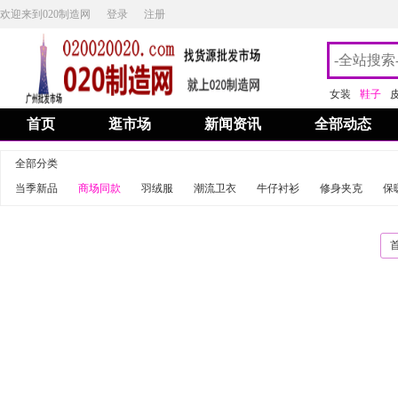
欢迎来到020制造网
登录
注册
女装
鞋子
首页
逛市场
新闻资讯
全部动态
全部分类
当季新品
商场同款
羽绒服
潮流卫衣
牛仔衬衫
修身夹克
保