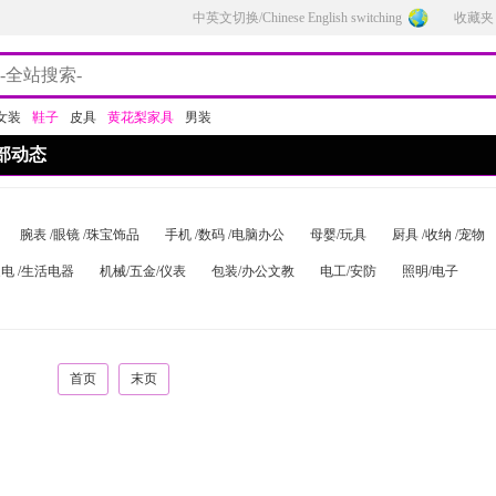
中英文切换/Chinese English switching
收藏夹
女装
鞋子
皮具
黄花梨家具
男装
部动态
腕表 /眼镜 /珠宝饰品
手机 /数码 /电脑办公
母婴/玩具
厨具 /收纳 /宠物
电 /生活电器
机械/五金/仪表
包装/办公文教
电工/安防
照明/电子
首页
末页