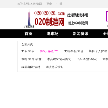
欢迎来到020制造网
登录
注册
首页
逛市场
新闻资讯
全
全部分类
女装 /内衣
男装 /运动户外
女鞋/男鞋/箱包
美妆/个人护理
家纺 /家饰 /音像
家具建材/瓷砖陶瓷
汽车 /配件 /鲜花
大家
橡塑/钢铁/管材
动漫游乐设备