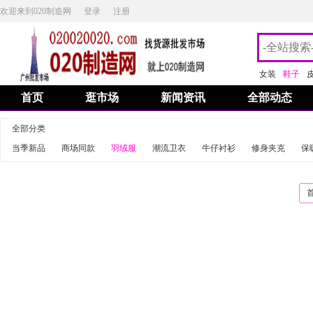
欢迎来到020制造网
登录
注册
女装
鞋子
首页
逛市场
新闻资讯
全部动态
全部分类
当季新品
商场同款
羽绒服
潮流卫衣
牛仔衬衫
修身夹克
保