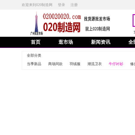
欢迎来到020制造网
登录
注册
首页
逛市场
新闻资讯
全
全部分类
当季新品
商场同款
羽绒服
潮流卫衣
牛仔衬衫
修