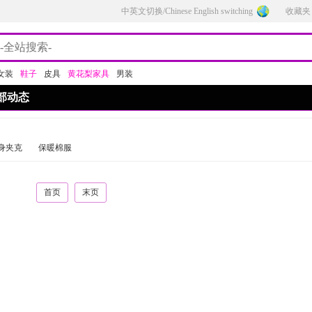
中英文切换/Chinese English switching
收藏夹
女装
鞋子
皮具
黄花梨家具
男装
部动态
身夹克
保暖棉服
首页
末页