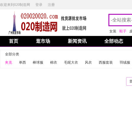
欢迎来到020制造网
登录
注册
女装
鞋子
首页
逛市场
新闻资讯
全部动态
全部分类
夹克
单西
棒球服
棉衣
毛呢大衣
风衣
西服套装
羽绒服