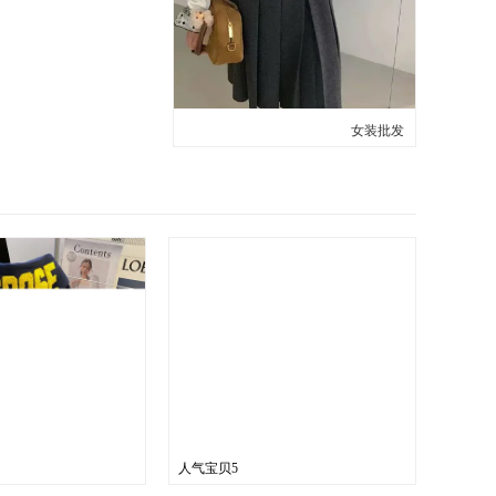
女装批发
人气宝贝5