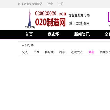
欢迎来到020制造网
登录
注册
首页
逛市场
新闻资讯
全
全部分类
夹克
单西
棒球服
棉衣
毛呢大衣
风衣
西服套