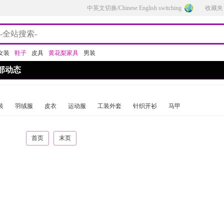
中英文切换/Chinese English switching
收藏夹
女装
鞋子
皮具
黄花梨家具
男装
部动态
装
羽绒服
皮衣
运动服
工装外套
针织开衫
马甲
首页
末页