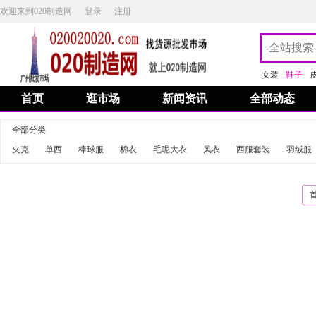
欢迎来到020制造网
登录
注册
女装
鞋子
首页
逛市场
新闻资讯
全部动态
全部分类
夹克
单西
棒球服
棉衣
毛呢大衣
风衣
西服套装
羽绒服