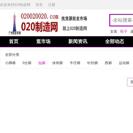
欢迎来到020制造网
登录
注册
女装
鞋子
首页
逛市场
新闻资讯
全部动态
全部分类
小脚裤
9分裤
短裤
休闲裤
牛仔裤
针织裤
西裤
运动裤