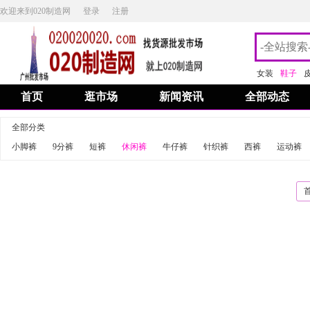
欢迎来到020制造网
登录
注册
女装
鞋子
首页
逛市场
新闻资讯
全部动态
全部分类
小脚裤
9分裤
短裤
休闲裤
牛仔裤
针织裤
西裤
运动裤