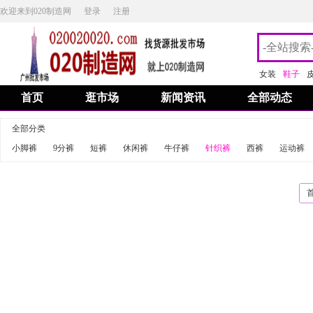
欢迎来到020制造网
登录
注册
女装
鞋子
首页
逛市场
新闻资讯
全部动态
全部分类
小脚裤
9分裤
短裤
休闲裤
牛仔裤
针织裤
西裤
运动裤