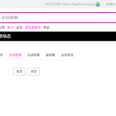
中英文切换/Chinese English switching
收藏夹
女装
鞋子
皮具
黄花梨家具
男装
部动态
衣
运动套装
运动短裤
健身服
运动茄克
首页
末页