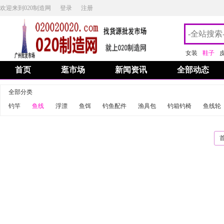
欢迎来到020制造网
登录
注册
女装
鞋子
首页
逛市场
新闻资讯
全部动态
全部分类
钓竿
鱼线
浮漂
鱼饵
钓鱼配件
渔具包
钓箱钓椅
鱼线轮