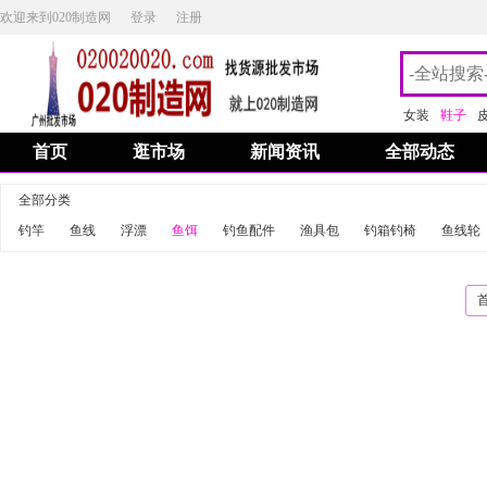
欢迎来到020制造网
登录
注册
女装
鞋子
首页
逛市场
新闻资讯
全部动态
全部分类
钓竿
鱼线
浮漂
鱼饵
钓鱼配件
渔具包
钓箱钓椅
鱼线轮