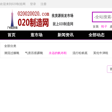
欢迎来到020制造网
登录
注册
女装
鞋子
首页
逛市场
新闻资讯
全部动态
全部分类
潮流过膝靴
气质百搭踝靴
永远的帆布鞋
流行松糕底
英伦牛津鞋