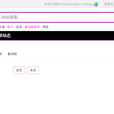
中英文切换/Chinese English switching
收藏夹
女装
鞋子
皮具
黄花梨家具
男装
部动态
闲
帆布鞋
首页
末页