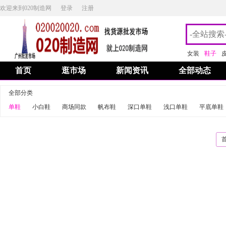
欢迎来到020制造网
登录
注册
女装
鞋子
首页
逛市场
新闻资讯
全部动态
全部分类
单鞋
小白鞋
商场同款
帆布鞋
深口单鞋
浅口单鞋
平底单鞋