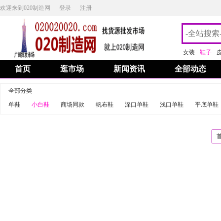
欢迎来到020制造网
登录
注册
女装
鞋子
首页
逛市场
新闻资讯
全部动态
全部分类
单鞋
小白鞋
商场同款
帆布鞋
深口单鞋
浅口单鞋
平底单鞋