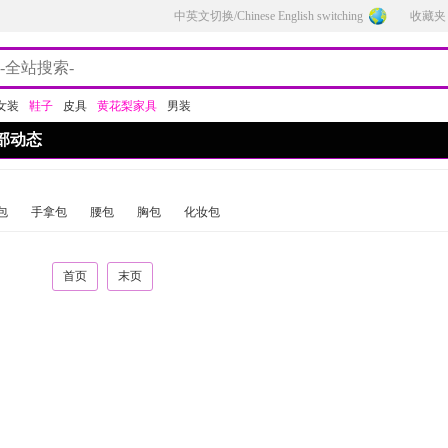
中英文切换/Chinese English switching
收藏夹
女装
鞋子
皮具
黄花梨家具
男装
部动态
包
手拿包
腰包
胸包
化妆包
首页
末页