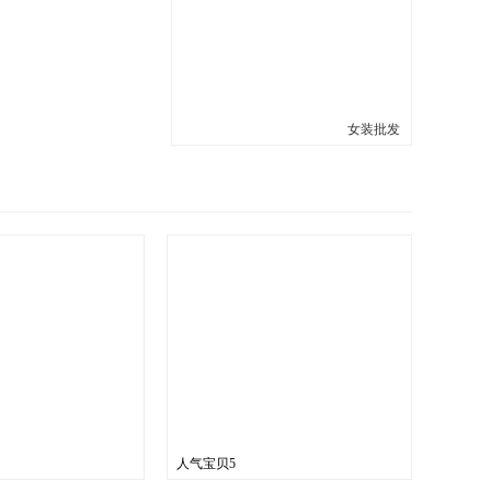
女装批发
人气宝贝5