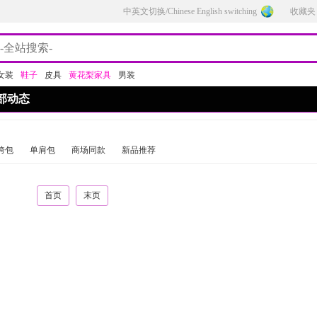
中英文切换/Chinese English switching
收藏夹
女装
鞋子
皮具
黄花梨家具
男装
部动态
跨包
单肩包
商场同款
新品推荐
首页
末页