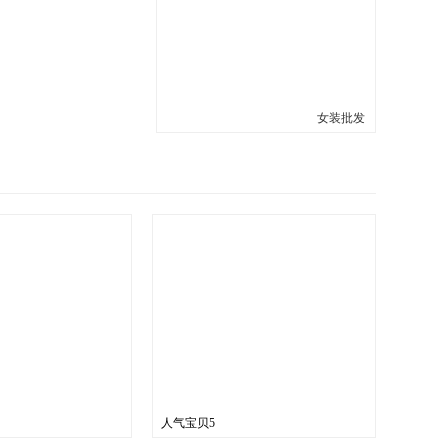
女装批发
人气宝贝5