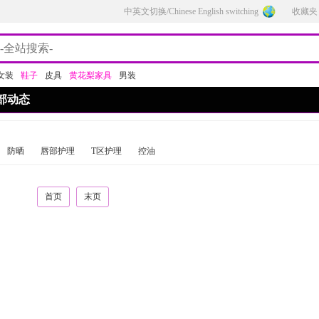
中英文切换/Chinese English switching
收藏夹
女装
鞋子
皮具
黄花梨家具
男装
部动态
防晒
唇部护理
T区护理
控油
首页
末页