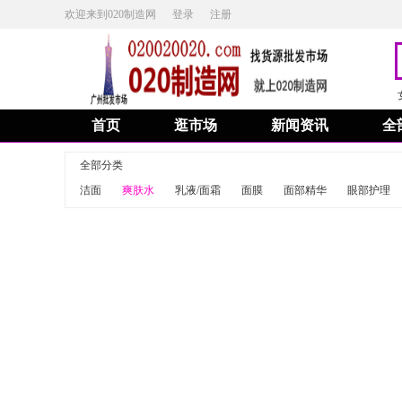
欢迎来到020制造网
登录
注册
首页
逛市场
新闻资讯
全
全部分类
洁面
爽肤水
乳液/面霜
面膜
面部精华
眼部护理