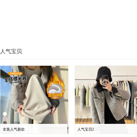
人气宝贝
女装人气新款
人气宝贝2