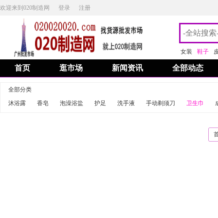
欢迎来到020制造网
登录
注册
女装
鞋子
首页
逛市场
新闻资讯
全部动态
全部分类
沐浴露
香皂
泡澡浴盐
护足
洗手液
手动剃须刀
卫生巾