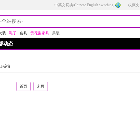
中英文切换/Chinese English switching
收藏夹
女装
鞋子
皮具
黄花梨家具
男装
部动态
口戒指
首页
末页