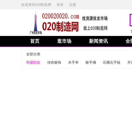
欢迎来到020制造网
登录
注册
首页
逛市场
新闻资讯
全
全部分类
明星同款
传统银饰
木手串
银手镯
石榴石手链
开