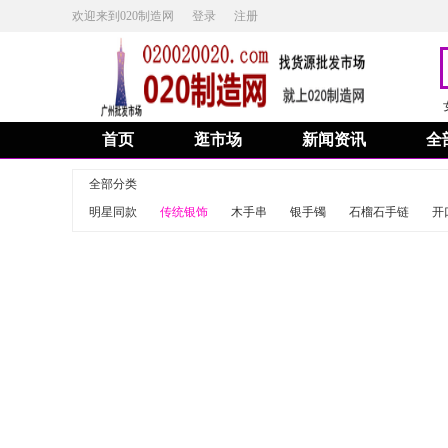
欢迎来到020制造网
登录
注册
首页
逛市场
新闻资讯
全
全部分类
明星同款
传统银饰
木手串
银手镯
石榴石手链
开