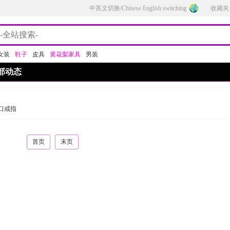
中英文切换/Chinese English switching
收藏夹
女装
鞋子
皮具
黄花梨家具
男装
部动态
口戒指
首页
末页